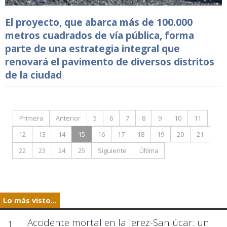
El proyecto, que abarca más de 100.000
metros cuadrados de vía pública, forma
parte de una estrategia integral que
renovará el pavimento de diversos distritos
de la ciudad
Primera
Anterior
5
6
7
8
9
10
11
12
13
14
15
16
17
18
19
20
21
22
23
24
25
Siguiente
Última
Lo más visto...
Accidente mortal en la Jerez-Sanlúcar: un
1