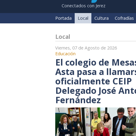
Conectados con Jerez
Portada
Local
Cultura
Cofradías
Local
Viernes, 07 de Agosto de 2026
Educación
El colegio de Mesa
Asta pasa a llamar
oficialmente CEIP
Delegado José Ant
Fernández