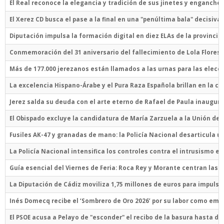
El Real reconoce la elegancia y tradición de sus jinetes y enganche
El Xerez CD busca el pase a la final en una "penúltima bala" decisiv
Diputación impulsa la formación digital en diez ELAs de la provincia 
Conmemoración del 31 aniversario del fallecimiento de Lola Flores 
Más de 177.000 jerezanos están llamados a las urnas para las ele
La excelencia Hispano-Árabe y el Pura Raza Española brillan en la 
Jerez salda su deuda con el arte eterno de Rafael de Paula inaug
El Obispado excluye la candidatura de María Zarzuela a la Unión de
Fusiles AK-47 y granadas de mano: la Policía Nacional desarticula un
La Policía Nacional intensifica los controles contra el intrusismo en
Guía esencial del Viernes de Feria: Roca Rey y Morante centran las 
La Diputación de Cádiz moviliza 1,75 millones de euros para impulsar
Inés Domecq recibe el ‘Sombrero de Oro 2026’ por su labor como emb
El PSOE acusa a Pelayo de "esconder" el recibo de la basura hasta d