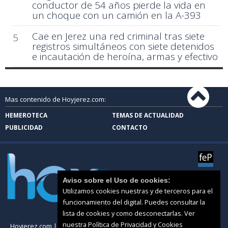
conductor de 54 años pierde la vida en
un choque con un camión en la A-393
Cae en Jerez una red criminal tras siete
5
registros simultáneos con siete detenidos
e incautación de heroína, armas y efectivo
Mas contenido de Hoyjerez.com:
HEMEROTECA
TEMAS DE ACTUALIDAD
PUBLICIDAD
CONTACTO
Aviso sobre el Uso de cookies:
Utilizamos cookies nuestras y de terceros para el
funcionamiento del digital. Puedes consultar la
lista de cookies y como desconectarlas.
Ver
nuestra Política de Privacidad y Cookies
Hoyjerez.com |
Términos de uso
|
Protección de