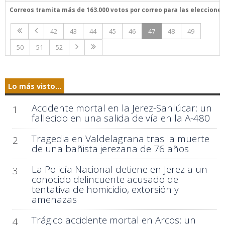
Correos tramita más de 163.000 votos por correo para las eleccion
42
43
44
45
46
47
48
49
50
51
52
Lo más visto...
Accidente mortal en la Jerez-Sanlúcar: un
1
fallecido en una salida de vía en la A-480
Tragedia en Valdelagrana tras la muerte
2
de una bañista jerezana de 76 años
La Policía Nacional detiene en Jerez a un
3
conocido delincuente acusado de
tentativa de homicidio, extorsión y
amenazas
Trágico accidente mortal en Arcos: un
4