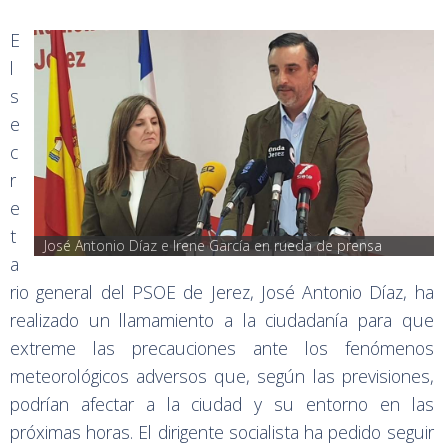
E
l
s
e
c
r
e
t
José Antonio Díaz e Irene García en rueda de prensa
a
rio general del PSOE de Jerez, José Antonio Díaz, ha
realizado un llamamiento a la ciudadanía para que
extreme las precauciones ante los fenómenos
meteorológicos adversos que, según las previsiones,
podrían afectar a la ciudad y su entorno en las
próximas horas. El dirigente socialista ha pedido seguir