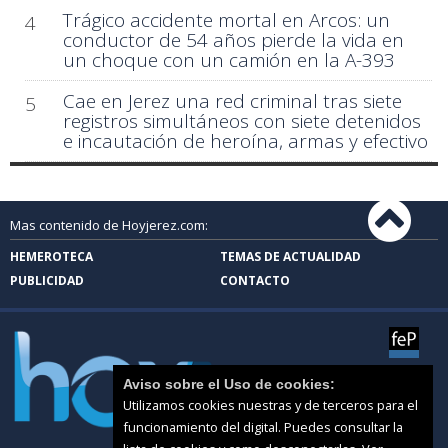
Trágico accidente mortal en Arcos: un
4
conductor de 54 años pierde la vida en
un choque con un camión en la A-393
Cae en Jerez una red criminal tras siete
5
registros simultáneos con siete detenidos
e incautación de heroína, armas y efectivo
Mas contenido de Hoyjerez.com:
HEMEROTECA
TEMAS DE ACTUALIDAD
PUBLICIDAD
CONTACTO
Aviso sobre el Uso de cookies:
Utilizamos cookies nuestras y de terceros para el
funcionamiento del digital. Puedes consultar la