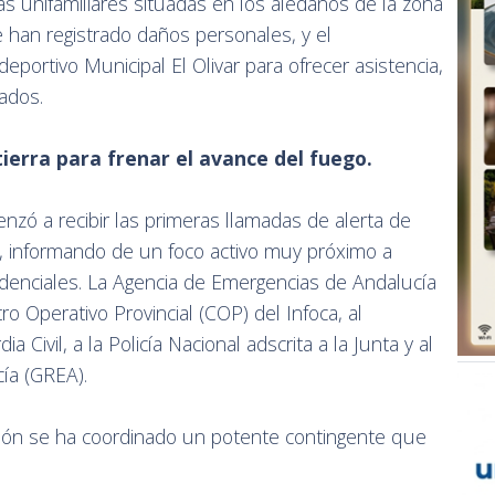
as unifamiliares situadas en los aledaños de la zona
 han registrado daños personales, y el
eportivo Municipal El Olivar para ofrecer asistencia,
tados.
tierra para frenar el avance del fuego.
nzó a recibir las primeras llamadas de alerta de
s, informando de un foco activo muy próximo a
idenciales. La Agencia de Emergencias de Andalucía
ro Operativo Provincial (COP) del Infoca, al
 Civil, a la Policía Nacional adscrita a la Junta y al
ía (GREA).
nción se ha coordinado un potente contingente que