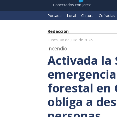
Conectados con Jerez
Portada
Local
Cultura
Cofradías
Redacción
Lunes, 06 de Julio de 2026
Incendio
Activada la 
emergencia 
forestal en
obliga a de
personas