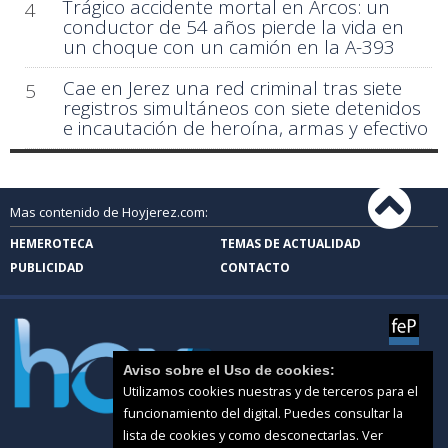
Trágico accidente mortal en Arcos: un
4
conductor de 54 años pierde la vida en
un choque con un camión en la A-393
Cae en Jerez una red criminal tras siete
5
registros simultáneos con siete detenidos
e incautación de heroína, armas y efectivo
Mas contenido de Hoyjerez.com:
HEMEROTECA
TEMAS DE ACTUALIDAD
PUBLICIDAD
CONTACTO
Aviso sobre el Uso de cookies:
Utilizamos cookies nuestras y de terceros para el
funcionamiento del digital. Puedes consultar la
lista de cookies y como desconectarlas.
Ver