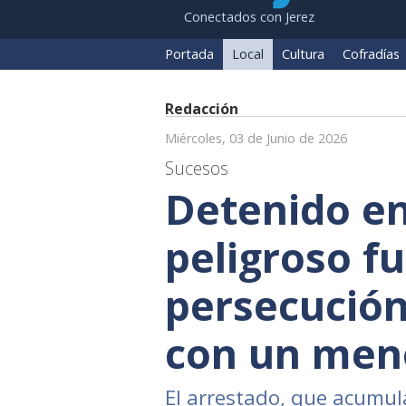
Conectados con Jerez
Portada
Local
Cultura
Cofradías
Redacción
Miércoles, 03 de Junio de 2026
Sucesos
Detenido en
peligroso fu
persecución
con un meno
El arrestado, que acumul