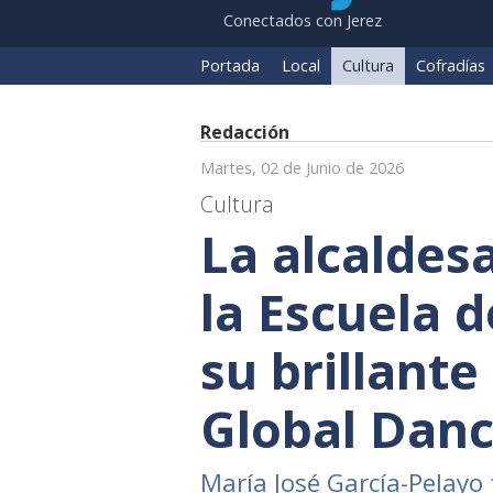
Conectados con Jerez
Portada
Local
Cultura
Cofradías
Redacción
Martes, 02 de Junio de 2026
Cultura
La alcaldesa
la Escuela d
su brillante
Global Dan
María José García-Pelayo f