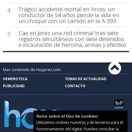
Trágico accidente mortal en Arcos: un
4
conductor de 54 años pierde la vida en
un choque con un camión en la A-393
Cae en Jerez una red criminal tras siete
5
registros simultáneos con siete detenidos
e incautación de heroína, armas y efectivo
Mas contenido de Hoyjerez.com:
HEMEROTECA
TEMAS DE ACTUALIDAD
PUBLICIDAD
CONTACTO
Aviso sobre el Uso de cookies:
Utilizamos cookies nuestras y de terceros para el
funcionamiento del digital. Puedes consultar la