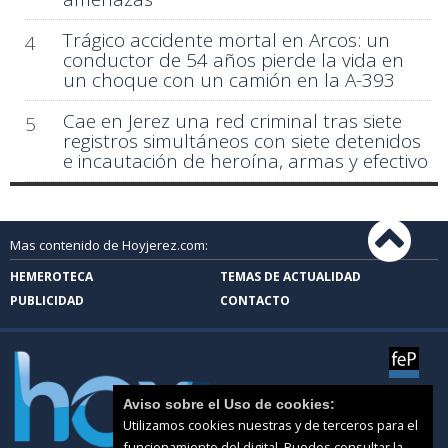
Trágico accidente mortal en Arcos: un
4
conductor de 54 años pierde la vida en
un choque con un camión en la A-393
Cae en Jerez una red criminal tras siete
5
registros simultáneos con siete detenidos
e incautación de heroína, armas y efectivo
Mas contenido de Hoyjerez.com:
HEMEROTECA
TEMAS DE ACTUALIDAD
PUBLICIDAD
CONTACTO
Aviso sobre el Uso de cookies:
Utilizamos cookies nuestras y de terceros para el
funcionamiento del digital. Puedes consultar la