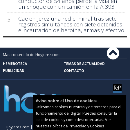
conductor de 54 años pierde la vida en
un choque con un camión en la A-393
Cae en Jerez una red criminal tras siete
5
registros simultáneos con siete detenidos
e incautación de heroína, armas y efectivo
Mas contenido de Hoyjerez.com:
HEMEROTECA
TEMAS DE ACTUALIDAD
PUBLICIDAD
CONTACTO
Aviso sobre el Uso de cookies:
Utilizamos cookies nuestras y de terceros para el
funcionamiento del digital. Puedes consultar la
lista de cookies y como desconectarlas.
Ver
nuestra Política de Privacidad y Cookies
Hoyjerez.com |
Términos de uso
|
Protección de