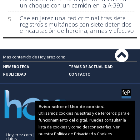
un choque con un camión en la A-393
Cae en Jerez una red criminal tras siete
5
registros simultáneos con siete detenidos
e incautación de heroína, armas y efectivo
Mas contenido de Hoyjerez.com:
HEMEROTECA
TEMAS DE ACTUALIDAD
PUBLICIDAD
CONTACTO
Aviso sobre el Uso de cookies:
Utilizamos cookies nuestras y de terceros para el
funcionamiento del digital. Puedes consultar la
lista de cookies y como desconectarlas.
Ver
nuestra Política de Privacidad y Cookies
Hoyjerez.com |
Términos de uso
|
Protección de
datos